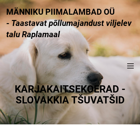
MÄNNIKU PIIMALAMBAD OÜ
-
Taastavat põllumajandust viljelev
talu Raplamaal
KARJAKAITSEKOERAD -
SLOVAKKIA TŠUVATŠID