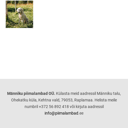
Männiku piimalambad OÜ.
Külasta meid aadressil Männiku talu,
Ohekatku küla, Kehtna vald, 79053, Raplamaa. Helista meile
numbril +372 56 892 418 või kirjuta aadressil
info@piimalambad
.ee